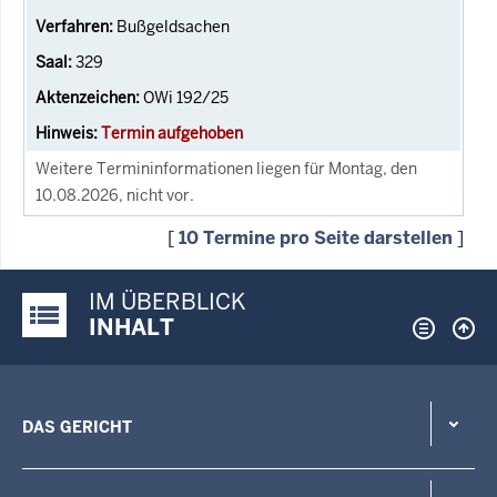
Bußgeldsachen
329
OWi 192/25
Termin aufgehoben
Weitere Termininformationen liegen für Montag, den
10.08.2026, nicht vor.
[
10 Termine pro Seite darstellen
]
IM ÜBERBLICK
Justiz-Portal im Überblick:
INHALT
DAS GERICHT