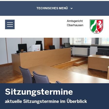
Direkt zum Inhalt
Amtsgericht Oberhausen:
TECHNISCHES MENÜ
Leichte Sprache, Gebärdensprachenvideo
und Kontaktformular
Sitzungstermine
Sitzungstermine
aktuelle Sitzungstermine im Überblick