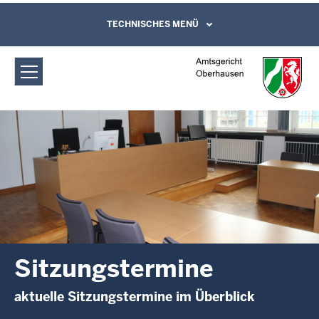
Direkt zum Inhalt
Amtsgericht Oberhausen:
TECHNISCHES MENÜ
Leichte Sprache, Gebärdensprachenvideo
und Kontaktformular
Sitzungstermine
Sitzungstermine
aktuelle Sitzungstermine im Überblick