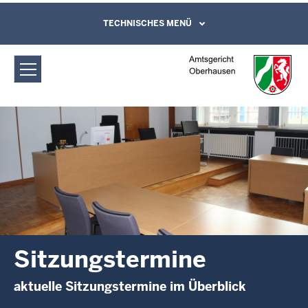
Direkt zum Inhalt
Amtsgericht Oberhausen:
TECHNISCHES MENÜ
Leichte Sprache, Gebärdensprachenvideo
und Kontaktformular
Sitzungstermine
Sitzungstermine
aktuelle Sitzungstermine im Überblick