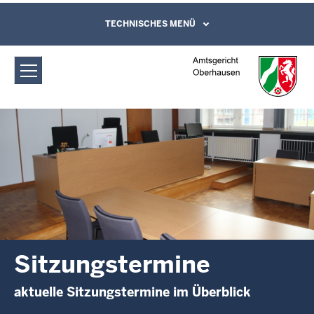
Direkt zum Inhalt
Amtsgericht Oberhausen:
TECHNISCHES MENÜ
Leichte Sprache, Gebärdensprachenvideo
und Kontaktformular
Sitzungstermine
Sitzungstermine
aktuelle Sitzungstermine im Überblick