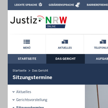
Direkt zum Inhalt
LEICHTE SPRACHE
GEBÄRDENSPRACHE
BARRIEREFREIHE
Leichte Sprache, Gebärdensprachenvideo u
Amtsgericht Oberhausen: Sitzungsterm
Schnellnavigation mit Volltext-Suche
MENÜ
AKTUELLES
TELEFONLI
STARTSEITE
DAS GERICHT
AUFGA
Hauptmenü: Hauptnavigation
Startseite
Das Gericht
Sitzungstermine
Aktuelles
Gerichtsvorstellung
Sitzungstermine