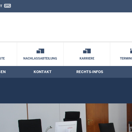
IT
nd Kontaktformular
ine
STE
NACHLASSABTEILUNG
KARRIERE
TERMI
BEN
KONTAKT
RECHTS-INFOS