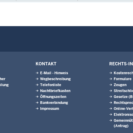
KONTAKT
RECHTS-I
E-Mail - Hinweis
Kostenrech
eher
Wegbeschreibung
Formulare
ilung
Telefonliste
Zeugen
Nachtbriefkasten
Streitschl
Öffnungszeiten
Gesetze (
Bankverbindung
Rechtspre
Impressum
Online-Ver
Elektronis
Gemeinnütz
(Antrag)