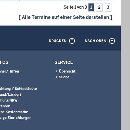
Seite 1 von 3
1
2
3
[
Alle Termine auf einer Seite darstellen
]
DRUCKEN
NACH OBEN
NFOS
SERVICE
ner/Hilfen
Übersicht
Suche
ichtung / Schiedsleute
Bund/Länder)
chung NRW
fahren
che Kostenmarke
ige Einrichtungen