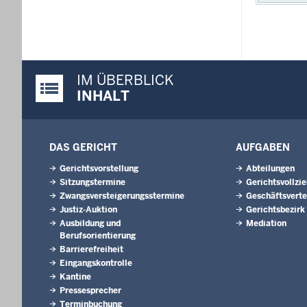
IM ÜBERBLICK
Justiz-Portal im Überblick:
INHALT
DAS GERICHT
AUFGABEN
Gerichtsvorstellung
Abteilungen
Sitzungstermine
Gerichtsvollzi
Zwangsversteigerungsstermine
Geschäftsverte
Justiz-Auktion
Gerichtsbezirk
Ausbildung und
Mediation
Berufsorientierung
Barrierefreiheit
Eingangskontrolle
Kantine
Pressesprecher
Terminbuchung