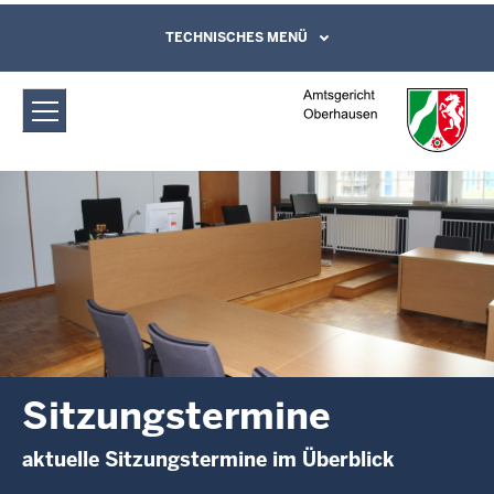
Direkt zum Inhalt
Amtsgericht Oberhausen:
TECHNISCHES MENÜ
Leichte Sprache, Gebärdensprachenvideo
und Kontaktformular
Sitzungstermine
Sitzungstermine
aktuelle Sitzungstermine im Überblick