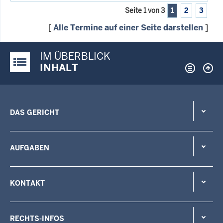
Seite 1 von 3
1
2
3
[
Alle Termine auf einer Seite darstellen
]
IM ÜBERBLICK
Justiz-Portal im Überblick:
INHALT
DAS GERICHT
AUFGABEN
KONTAKT
RECHTS-INFOS