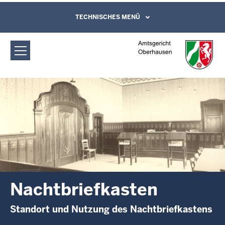
Direkt zum Inhalt
Amtsgericht Oberhausen:
TECHNISCHES MENÜ
Leichte Sprache, Gebärdensprachenvideo
und Kontaktformular
Nachtbriefkasten
Nachtbriefkasten
Standort und Nutzung des Nachtbriefkastens