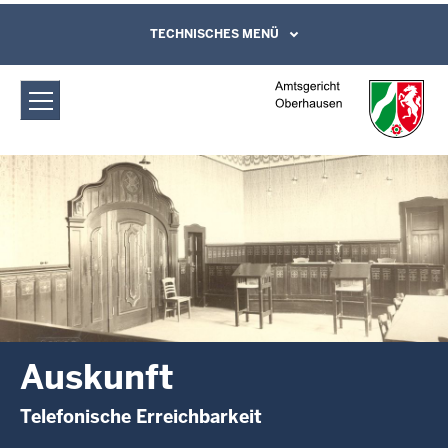
Direkt zum Inhalt
Amtsgericht Oberhausen: Auskunft
TECHNISCHES MENÜ
Leichte Sprache, Gebärdensprachenvideo
und Kontaktformular
Auskunft
Telefonische Erreichbarkeit