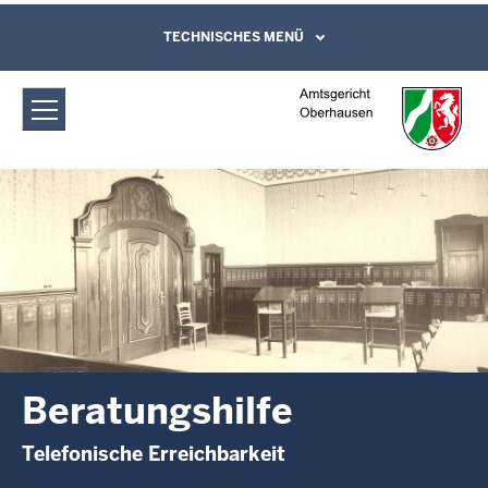
Direkt zum Inhalt
Amtsgericht Oberhausen:
TECHNISCHES MENÜ
Leichte Sprache, Gebärdensprachenvideo
und Kontaktformular
Beratungshilfe
Beratungshilfe
Telefonische Erreichbarkeit