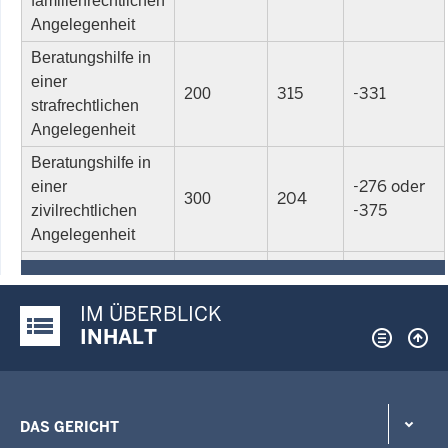
familienrechtlichen
Angelegenheit
Beratungshilfe in
einer
315
-331
200
strafrechtlichen
Angelegenheit
Beratungshilfe in
-276 oder
einer
204
300
-375
zivilrechtlichen
Angelegenheit
IM ÜBERBLICK
Justiz-Portal im Überblick:
INHALT
DAS GERICHT