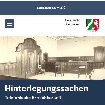
Direkt zum Inhalt
Amtsgericht Oberhausen:
TECHNISCHES MENÜ
Leichte Sprache, Gebärdensprachenvideo
und Kontaktformular
Hinterlegungssachen
Hinterlegungssachen
Telefonische Erreichbarkeit