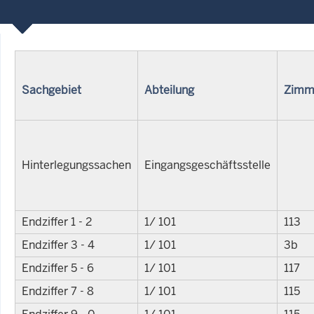
Sachgebiet
Abteilung
Zimm
Hinterlegungssachen
Eingangsgeschäftsstelle
Endziffer 1 - 2
1/ 101
113
Endziffer 3 - 4
1/ 101
3b
Endziffer 5 - 6
1/ 101
117
Endziffer 7 - 8
1/ 101
115