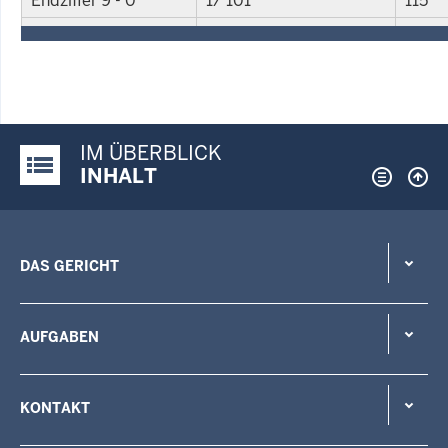
Endziffer 9 - 0
1/ 101
115
IM ÜBERBLICK
Justiz-Portal im Überblick:
INHALT
DAS GERICHT
AUFGABEN
KONTAKT